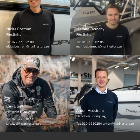
Niclas Boström
Mathias Derneby
Försäljning
Försäljning
Tel: 072-165 52 00
Tel: 010-155 02 85
niclas.bostrom@marinestore.se
mathias.derneby@marinestore.se
Lars Litzell
Anton Hedström
Platschef Nynäshamn
Platschef/Försäljning
Tel: 070-723 20 12
lars.litzell@marinestore.se
Tel: 010-1550284
anton@marinestore.se