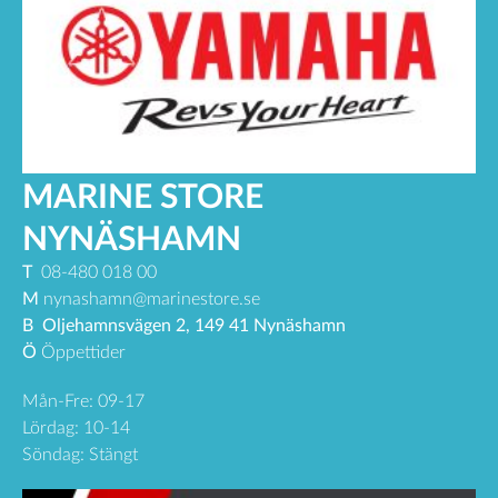
MARINE STORE
NYNÄSHAMN
T
08-480 018 00
M
nynashamn@marinestore.se
B
Oljehamnsvägen 2, 149 41 Nynäshamn
Ö
Öppettider
Mån-Fre: 09-17
Lördag: 10-14
Söndag: Stängt