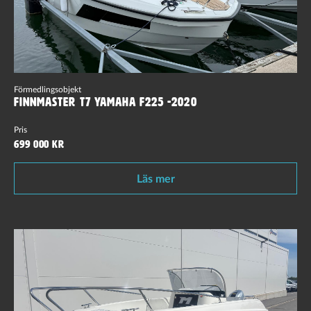
Förmedlingsobjekt
Finnmaster T7 Yamaha F225 -2020
Pris
699 000 kr
Läs mer