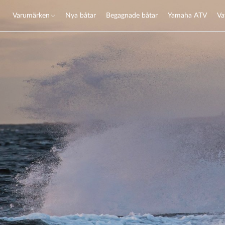
Varumärken
Nya båtar
Begagnade båtar
Yamaha ATV
Va