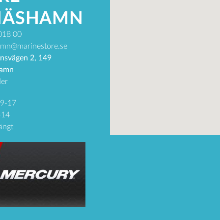
NÄSHAMN
018 00
mn@marinestore.se
nsvägen 2, 149
hamn
er
09-17
-14
ängt