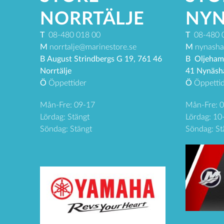
NORRTÄLJE
NY
T
08-480 018 00
T
08-480 
M
norrtalje@marinestore.se
M
nynasha
B
August Strindbergs G 19, 761 46
B
Oljeham
Norrtälje
41 Nynäs
Ö
Öppettider
Ö
Öppettid
Mån-Fre: 09-17
Mån-Fre: 
Lördag: Stängt
Lördag: 10
Söndag: Stängt
Söndag: St