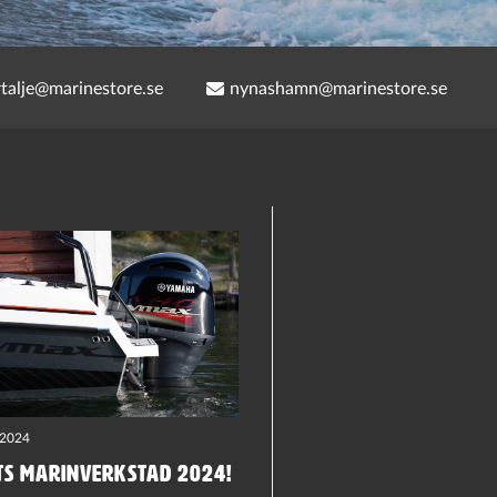
rtalje@marinestore.se
nynashamn@marinestore.se
-2024
TS MARINVERKSTAD 2024!