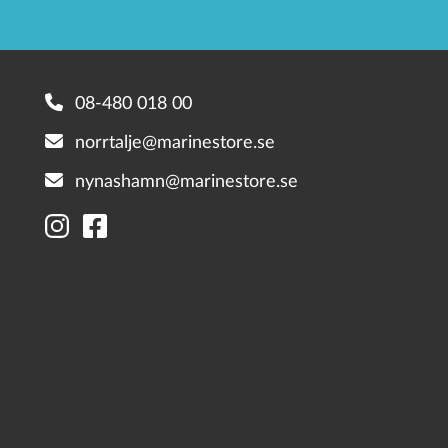
08-480 018 00
norrtalje@marinestore.se
nynashamn@marinestore.se
Alukin
Buster
Yamarin
Cross
Linder