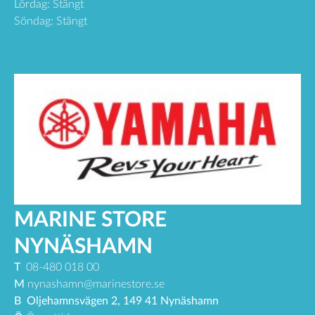
Lördag: Stängt
Söndag: Stängt
MARINE STORE
NYNÄSHAMN
T
08-480 018 00
M
nynashamn@marinestore.se
B
Oljehamnsvägen 2, 149 41 Nynäshamn