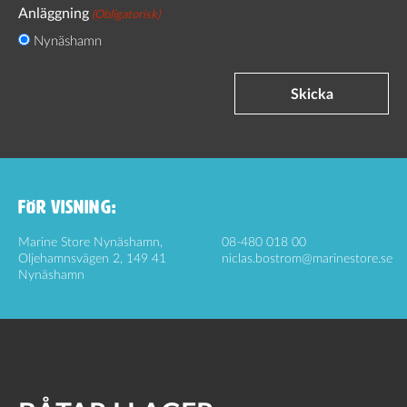
Anläggning
(Obligatorisk)
Nynäshamn
Skicka
FÖR VISNING:
Marine Store Nynäshamn,
08-480 018 00
Oljehamnsvägen 2, 149 41
niclas.bostrom@marinestore.se
Nynäshamn