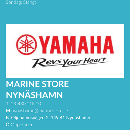
Söndag: Stängt
MARINE STORE
NYNÄSHAMN
T
08-480 018 00
M
nynashamn@marinestore.se
B
Oljehamnsvägen 2, 149 41 Nynäshamn
Ö
Öppettider