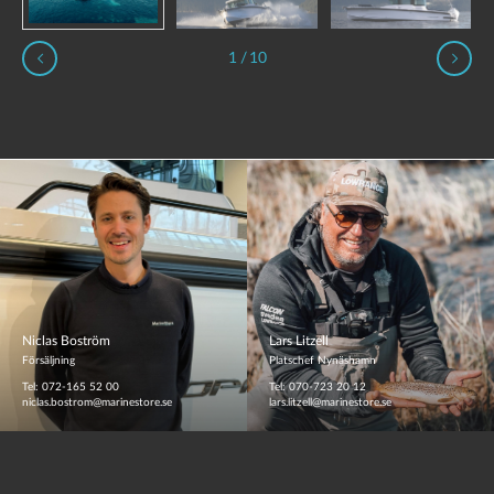
1
/
10
Niclas Boström
Lars Litzell
Försäljning
Platschef Nynäshamn
Tel: 072-165 52 00
Tel: 070-723 20 12
niclas.bostrom@marinestore.se
lars.litzell@marinestore.se