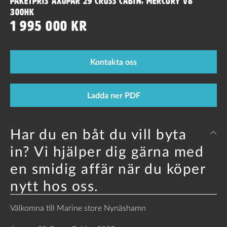
Paketpris Axopar 29 Cross Cabin, Mercury V8
300hk
1 995 000 kr
Kontakta oss
Ladda ner PDF
Har du en båt du vill byta
in? Vi hjälper dig gärna med
en smidig affär när du köper
nytt hos oss.
Välkomna till Marine store Nynäshamn