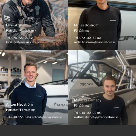
Lars Litzell
Niclas Boström
Platschef Nynäshamn
Försäljning
Tel: 070-723 20 12
Tel: 072-165 52 00
lars.litzell@marinestore.se
niclas.bostrom@marinestore.se
Mathias Derneby
Anton Hedström
Försäljning
Platschef/Försäljning
Tel: 010-155 02 85
Tel: 010-1550284
anton@marinestore.se
mathias.derneby@marinestore.se