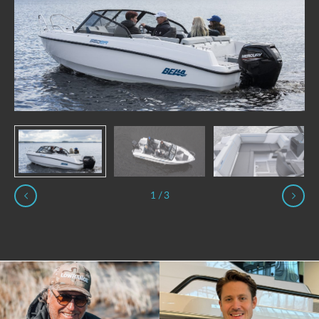
1
/
3