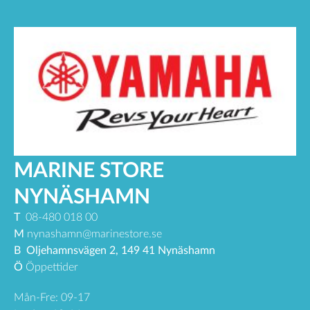
MARINE STORE
NYNÄSHAMN
T
08-480 018 00
M
nynashamn@marinestore.se
B
Oljehamnsvägen 2, 149 41 Nynäshamn
Ö
Öppettider
Mån-Fre: 09-17