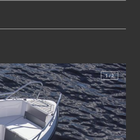
1
/
2