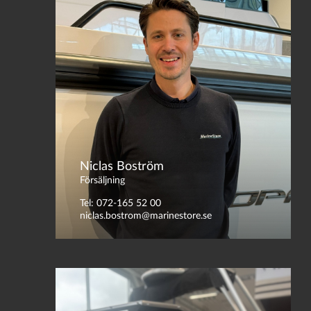
Niclas Boström
Försäljning
Tel: 072-165 52 00
niclas.bostrom@marinestore.se