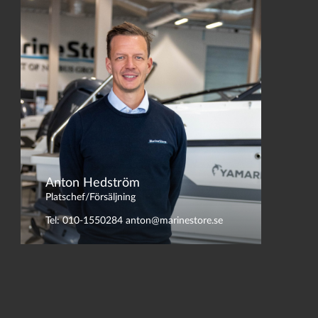
Anton Hedström
Platschef/Försäljning
Tel: 010-1550284
anton@marinestore.se