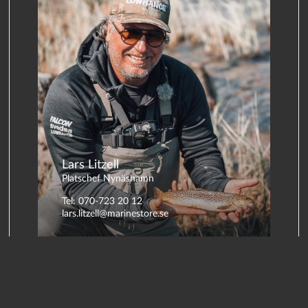
Lars Litzell
Platschef Nynäshamn
Tel: 070-723 20 12
lars.litzell@marinestore.se