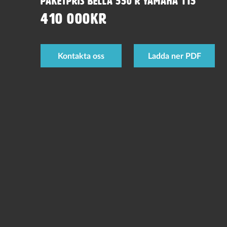
Paketpris Bella 550 R Yamaha 115
410 000kr
Kontakta oss
Ladda ner PDF