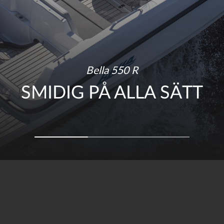
Bella 550 R
Bella 550 R
SMIDIG PÅ ALLA SÄTT
SMIDIG PÅ ALLA SÄTT