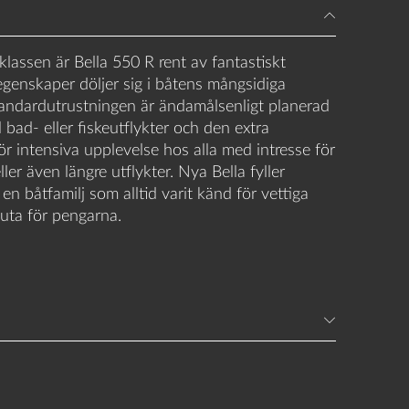
sklassen är Bella 550 R rent av fantastiskt
genskaper döljer sig i båtens mångsidiga
Standardutrustningen är ändamålsenligt planerad
l bad- eller fiskeutflykter och den extra
ör intensiva upplevelse hos alla med intresse för
ler även längre utflykter. Nya Bella fyller
i en båtfamilj som alltid varit känd för vettiga
luta för pengarna.