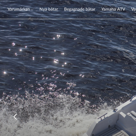
Varumärken
Nya båtar
Begagnade båtar
Yamaha ATV
Va