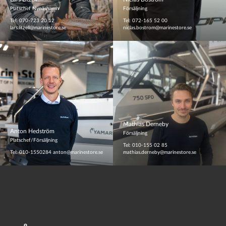
Platschef Nynäshamn
Försäljning
Tel: 070-723 20 12
Tel: 072-165 52 00
lars.litzell@marinestore.se
niclas.bostrom@marinestore.se
Mathias Derneby
Anton Hedström
Försäljning
Platschef/Försäljning
Tel: 010-155 02 85
Tel: 010-1550284
anton@marinestore.se
mathias.derneby@marinestore.se