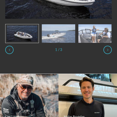
1
/
3
Lars Litzell
Niclas Boström