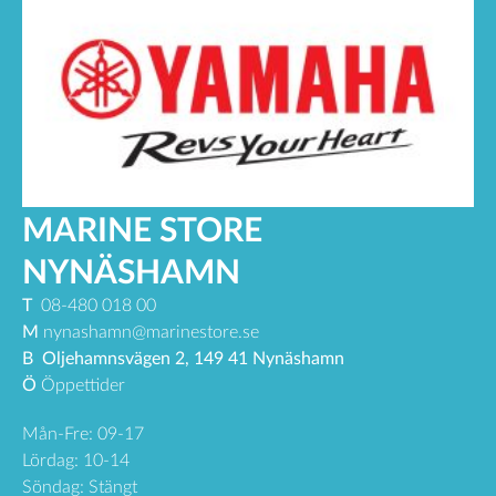
MARINE STORE
NYNÄSHAMN
T
08-480 018 00
M
nynashamn@marinestore.se
B
Oljehamnsvägen 2, 149 41 Nynäshamn
Ö
Öppettider
Mån-Fre: 09-17
Lördag: 10-14
Söndag: Stängt