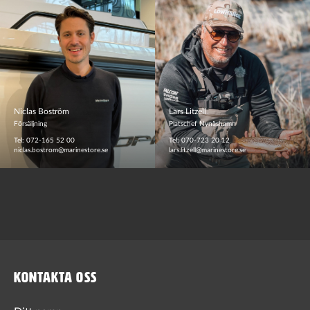
Niclas Boström
Lars Litzell
Försäljning
Platschef Nynäshamn
Tel: 072-165 52 00
Tel: 070-723 20 12
niclas.bostrom@marinestore.se
lars.litzell@marinestore.se
KONTAKTA OSS
Ditt