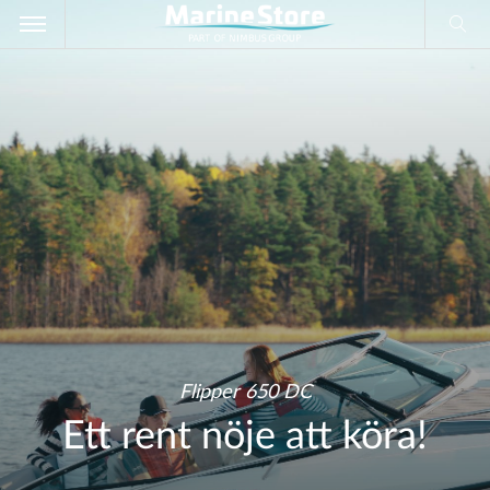
Flipper 650 DC
Flipper 650 DC
Ett rent nöje att köra!
Ett rent nöje att köra!