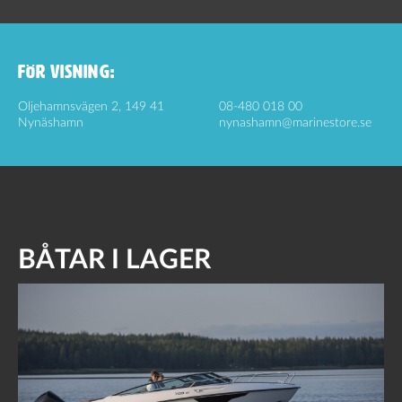
FÖR VISNING:
Oljehamnsvägen 2, 149 41
08-480 018 00
Nynäshamn
nynashamn@marinestore.se
BÅTAR I LAGER