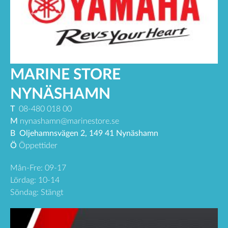
MARINE STORE
NYNÄSHAMN
T
08-480 018 00
M
nynashamn@marinestore.se
B
Oljehamnsvägen 2, 149 41 Nynäshamn
Ö
Öppettider
Mån-Fre: 09-17
Lördag: 10-14
Söndag: Stängt