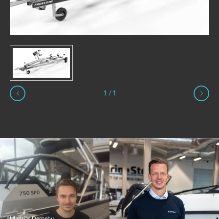
1
/
1
Mathias Derneby