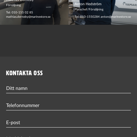
Anton Hedström
Försäljning
Platschef/Försäljning
Tel: 010-155 02 85
mathias.derneby@marinestore.se
Tel: 010-1550284
anton@marinestore.se
KONTAKTA OSS
Ditt
namn
Phone
(Obligatorisk)
Email
(Obligatorisk)