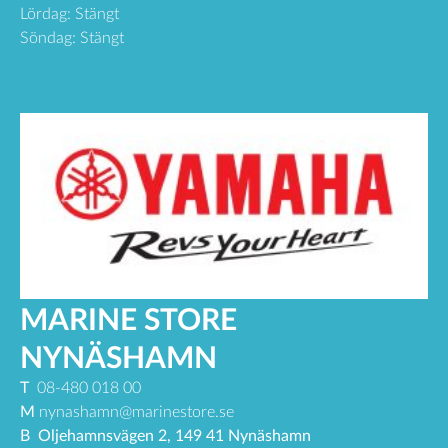
Lördag: Stängt
Söndag: Stängt
MARINE STORE
NYNÄSHAMN
T
08-480 018 00
M
nynashamn@marinestore.se
B
Oljehamnsvägen 2, 149 41 Nynäshamn