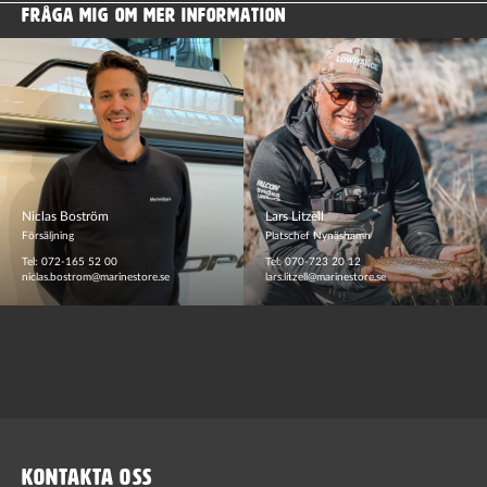
FRÅGA MIG OM MER INFORMATION
Niclas Boström
Lars Litzell
Försäljning
Platschef Nynäshamn
Tel: 072-165 52 00
Tel: 070-723 20 12
niclas.bostrom@marinestore.se
lars.litzell@marinestore.se
KONTAKTA OSS