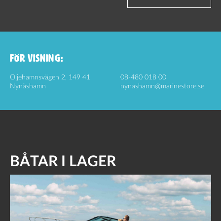
FÖR VISNING:
Oljehamnsvägen 2, 149 41
08-480 018 00
Nynäshamn
nynashamn@marinestore.se
BÅTAR I LAGER