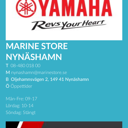
MARINE STORE
NYNÄSHAMN
T
08-480 018 00
M
nynashamn@marinestore.se
B
Oljehamnsvägen 2, 149 41 Nynäshamn
Ö
Öppettider
Mån-Fre: 09-17
Lördag: 10-14
Söndag: Stängt