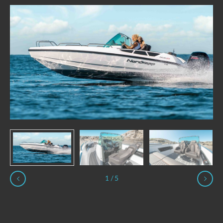
1
/
5