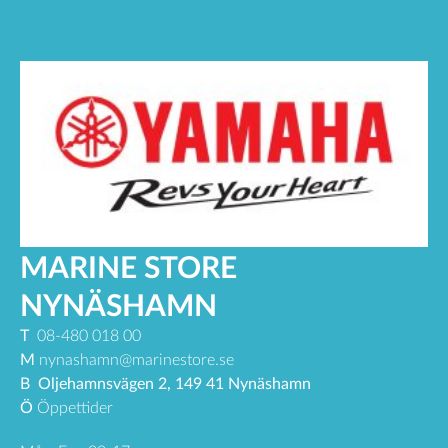
MARINE STORE
NYNÄSHAMN
T
08-480 018 00
M
nynashamn@marinestore.se
B
Oljehamnsvägen 2, 149 41 Nynäshamn
Ö
Öppettider