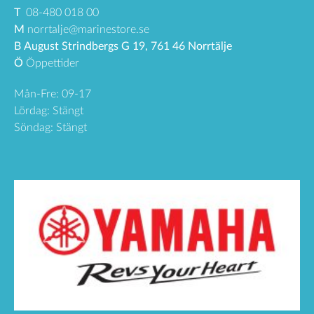
T
08-480 018 00
M
norrtalje@marinestore.se
B
August Strindbergs G 19, 761 46 Norrtälje
Ö
Öppettider
Mån-Fre: 09-17
Lördag: Stängt
Söndag: Stängt