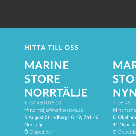
HITTA TILL OSS
MARINE
MAR
STORE
STO
NORRTÄLJE
NY
T
08-480 018 00
T
08-480 
M
norrtalje@marinestore.se
M
nynasha
B
August Strindbergs G 19, 761 46
B
Oljeham
Norrtälje
41 Nynäs
Ö
Öppettider
Ö
Öppettid