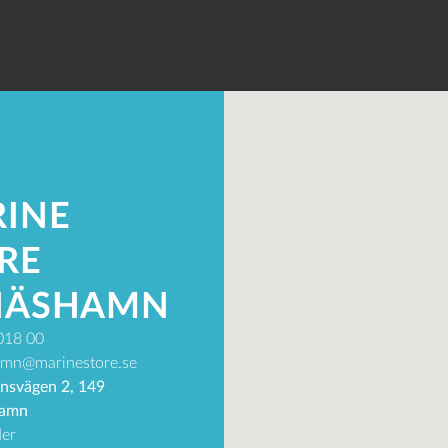
INE
RE
NÄSHAMN
018 00
mn@marinestore.se
nsvägen 2, 149
hamn
er