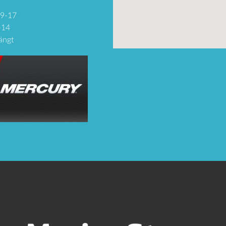
09-17
-14
ängt