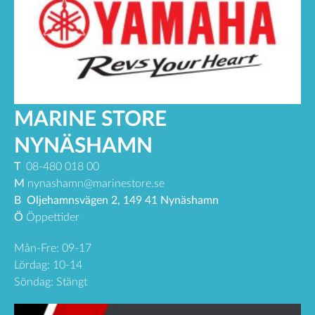
MARINE STORE
NYNÄSHAMN
T
08-480 018 00
M
nynashamn@marinestore.se
B
Oljehamnsvägen 2, 149 41 Nynäshamn
Ö
Öppettider
Mån-Fre: 09-17
Lördag: 10-14
Söndag: Stängt