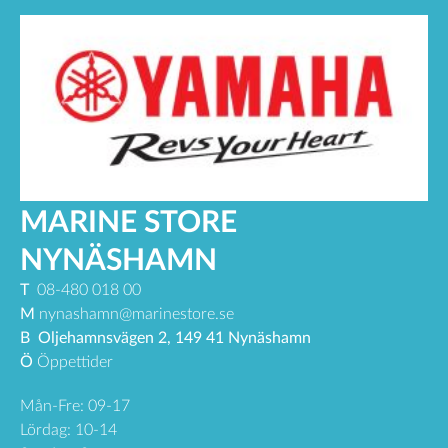
MARINE STORE
NYNÄSHAMN
T
08-480 018 00
M
nynashamn@marinestore.se
B
Oljehamnsvägen 2, 149 41 Nynäshamn
Ö
Öppettider
Mån-Fre: 09-17
Lördag: 10-14