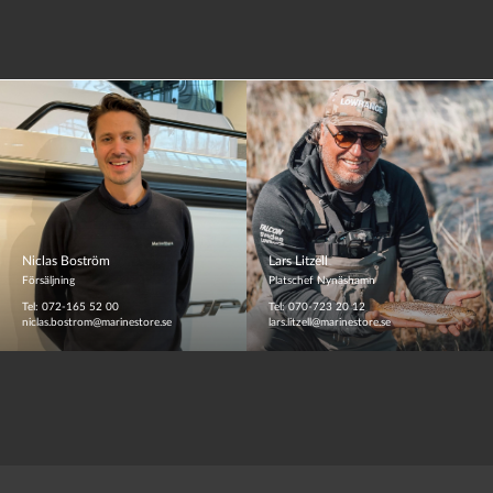
Niclas Boström
Lars Litzell
Försäljning
Platschef Nynäshamn
Tel: 072-165 52 00
Tel: 070-723 20 12
niclas.bostrom@marinestore.se
lars.litzell@marinestore.se