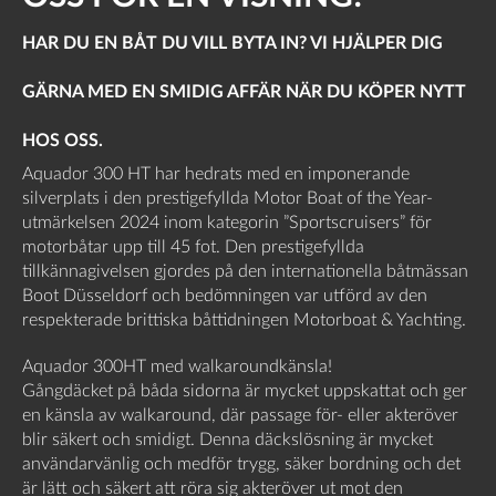
HAR DU EN BÅT DU VILL BYTA IN? VI HJÄLPER DIG
GÄRNA MED EN SMIDIG AFFÄR NÄR DU KÖPER NYTT
HOS OSS.
Aquador 300 HT har hedrats med en imponerande
silverplats i den prestigefyllda Motor Boat of the Year-
utmärkelsen 2024 inom kategorin ”Sportscruisers” för
motorbåtar upp till 45 fot. Den prestigefyllda
tillkännagivelsen gjordes på den internationella båtmässan
Boot Düsseldorf och bedömningen var utförd av den
respekterade brittiska båttidningen Motorboat & Yachting.
Aquador 300HT med walkaroundkänsla!
Gångdäcket på båda sidorna är mycket uppskattat och ger
en känsla av walkaround, där passage för- eller akteröver
blir säkert och smidigt. Denna däckslösning är mycket
användarvänlig och medför trygg, säker bordning och det
är lätt och säkert att röra sig akteröver ut mot den