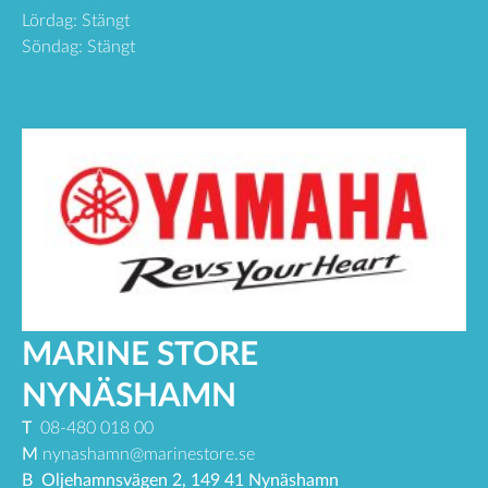
Lördag: Stängt
Söndag: Stängt
MARINE STORE
NYNÄSHAMN
T
08-480 018 00
M
nynashamn@marinestore.se
B
Oljehamnsvägen 2, 149 41 Nynäshamn