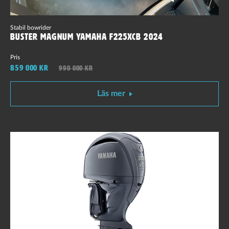
Stabil bowrider
Buster Magnum Yamaha F225XCB 2024
Pris
859 000 kr
990 000 kr
Läs mer